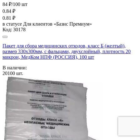
84 ₽/100 шт
0.84
₽
0.81
₽
в статусе
Для клиентов «Базис Премиум»
Код:
30178
Пакет для сбора медицинских отходов, класс Б (желтый),
размер 330х300мм, с фальцами, двухслойный, плотность 20
микрон, МедКом НПФ (РОССИЯ), 100 шт
В наличии:
20100
шт.