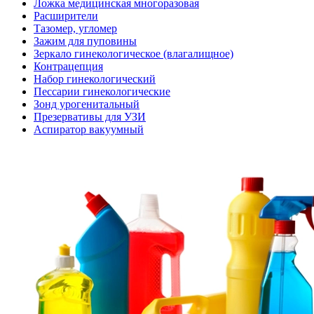
Ложка медицинская многоразовая
Расширители
Тазомер, угломер
Зажим для пуповины
Зеркало гинекологическое (влагалищное)
Контрацепция
Набор гинекологический
Пессарии гинекологические
Зонд урогенитальный
Презервативы для УЗИ
Аспиратор вакуумный