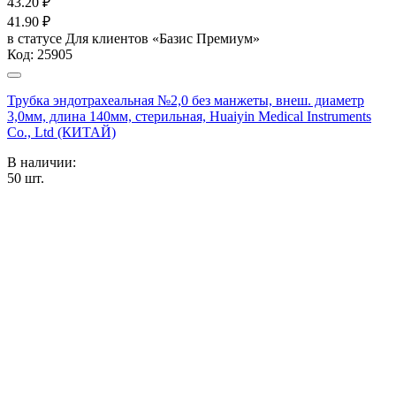
43.20
₽
41.90
₽
в статусе
Для клиентов «Базис Премиум»
Код:
25905
Трубка эндотрахеальная №2,0 без манжеты, внеш. диаметр
3,0мм, длина 140мм, стерильная, Huaiyin Medical Instruments
Co., Ltd (КИТАЙ)
В наличии:
50
шт.