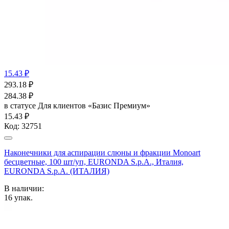
15.43 ₽
293.18
₽
284.38
₽
в статусе
Для клиентов «Базис Премиум»
15.43 ₽
Код:
32751
Наконечники для аспирации слюны и фракции Monoart
бесцветные, 100 шт/уп, EURONDA S.p.A., Италия,
EURONDA S.p.A. (ИТАЛИЯ)
В наличии:
16
упак.