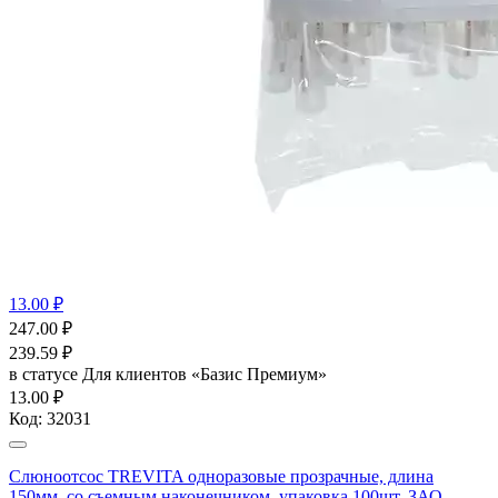
13.00 ₽
247.00
₽
239.59
₽
в статусе
Для клиентов «Базис Премиум»
13.00 ₽
Код:
32031
Слюноотсос TREVITA одноразовые прозрачные, длина
150мм, со съемным наконечником, упаковка 100шт, ЗАО