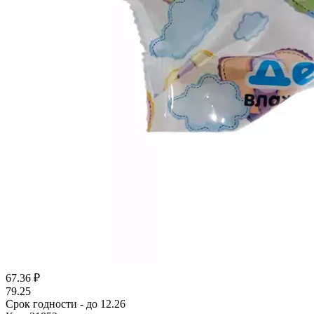
67.36
₽
79.25
Срок годности - до 12.26