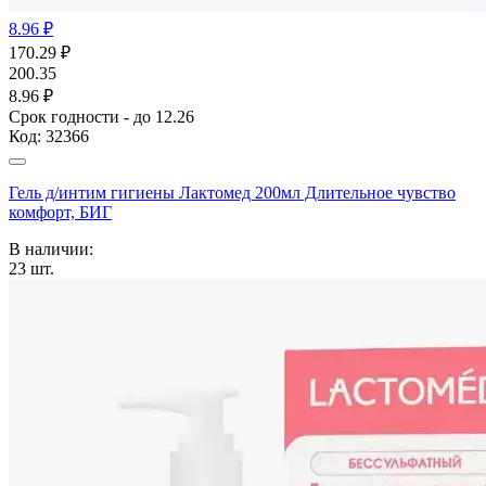
8.96 ₽
170.29
₽
200.35
8.96 ₽
Срок годности - до 12.26
Код:
32366
Гель д/интим гигиены Лактомед 200мл Длительное чувство
комфорт, БИГ
В наличии:
23
шт.