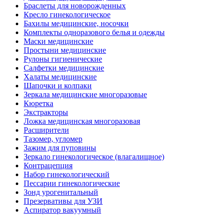
Браслеты для новорожденных
Кресло гинекологическое
Бахилы медицинские, носочки
Комплекты одноразового белья и одежды
Маски медицинские
Простыни медицинские
Рулоны гигиенические
Салфетки медицинские
Халаты медицинские
Шапочки и колпаки
Зеркала медицинские многоразовые
Кюретка
Экстракторы
Ложка медицинская многоразовая
Расширители
Тазомер, угломер
Зажим для пуповины
Зеркало гинекологическое (влагалищное)
Контрацепция
Набор гинекологический
Пессарии гинекологические
Зонд урогенитальный
Презервативы для УЗИ
Аспиратор вакуумный