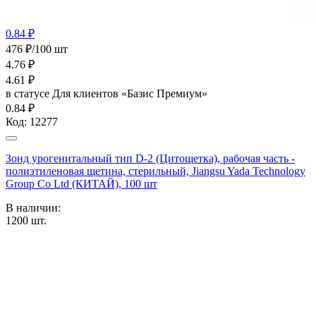
0.84 ₽
476 ₽/100 шт
4.76
₽
4.61
₽
в статусе
Для клиентов «Базис Премиум»
0.84 ₽
Код:
12277
Зонд урогенитальный тип D-2 (Цитощетка), рабочая часть -
полиэтиленовая щетина, стерильный, Jiangsu Yada Technology
Group Co Ltd (КИТАЙ), 100 шт
В наличии:
1200
шт.