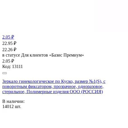
2.05 ₽
22.95
₽
22.26
₽
в статусе
Для клиентов «Базис Премиум»
2.05 ₽
Код:
13111
Зеркало гинекологическое по Куско, размер №1(S), с
поворотным фиксатором, прозрачное, одноразовое,
стерильное, Полимерные изделия OOO (РОССИЯ)
В наличии:
14012
шт.