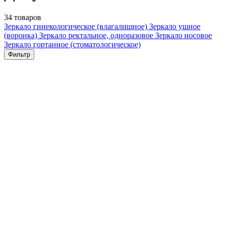
34 товаров
Зеркало гинекологическое (влагалищное)
Зеркало ушное
(воронка)
Зеркало ректальное, одноразовое
Зеркало носовое
Зеркало гортанное (стоматологическое)
Фильтр