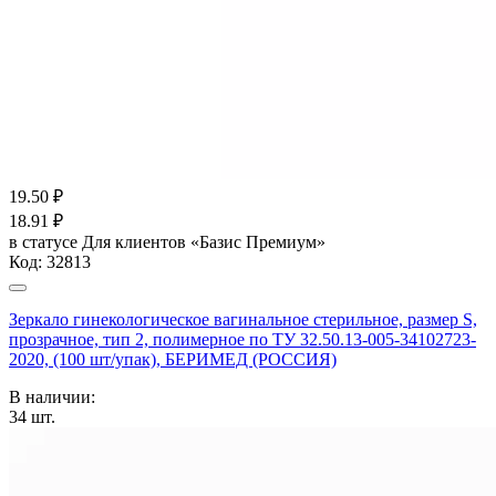
19.50
₽
18.91
₽
в статусе
Для клиентов «Базис Премиум»
Код:
32813
Зеркало гинекологическое вагинальное стерильное, размер S,
прозрачное, тип 2, полимерное по ТУ 32.50.13-005-34102723-
2020, (100 шт/упак), БЕРИМЕД (РОССИЯ)
В наличии:
34
шт.