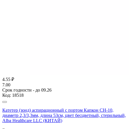
4.55
₽
7.00
Срок годности - до 09.26
Код:
18518
Катетер (зонд) аспирационный с портом Капкон CH-10,
диаметр 2,3/3,3мм, длина 53см, цвет бесцветный, стерильный,
Alba Healthcare LLC (КИТАЙ)