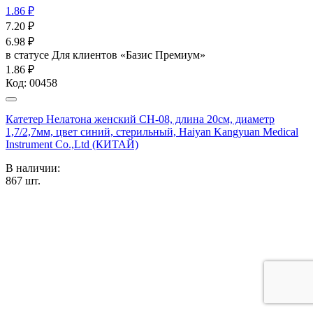
1.86 ₽
7.20
₽
6.98
₽
в статусе
Для клиентов «Базис Премиум»
1.86 ₽
Код:
00458
Катетер Нелатона женский CH-08, длина 20см, диаметр
1,7/2,7мм, цвет синий, стерильный, Haiyan Kangyuan Medical
Instrument Co.,Ltd (КИТАЙ)
В наличии:
867
шт.