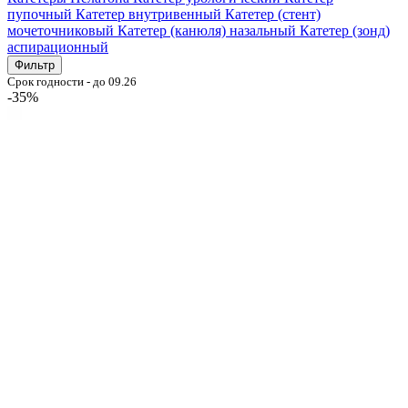
пупочный
Катетер внутривенный
Катетер (стент)
мочеточниковый
Катетер (канюля) назальный
Катетер (зонд)
аспирационный
Фильтр
Срок годности - до 09.26
-35%