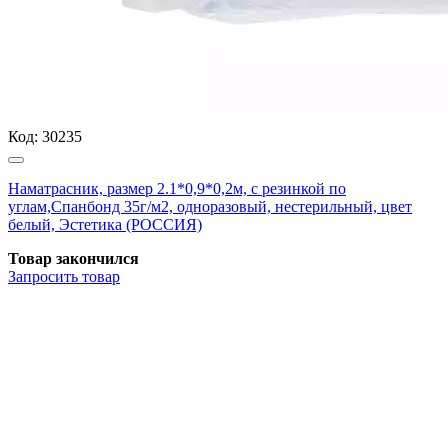
Код:
30235
Наматрасник, размер 2.1*0,9*0,2м, с резинкой по
углам,Спанбонд 35г/м2, одноразовый, нестерильный, цвет
белый, Эстетика (РОССИЯ)
Товар закончился
Запросить
товар