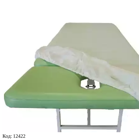
Код:
12422