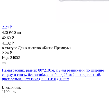
2.24 ₽
426 ₽/10 шт
42.60
₽
41.32
₽
в статусе
Для клиентов «Базис Премиум»
2.24 ₽
Код:
24052
Наматрасник, размер 80*210см, с 2-мя резинками по ширине
сверху и снизу, без загиба, спанбонд 25г/м2, нестерильный,
цвет белый, Эстетика (РОССИЯ), 10 шт
В наличии:
1100
шт.