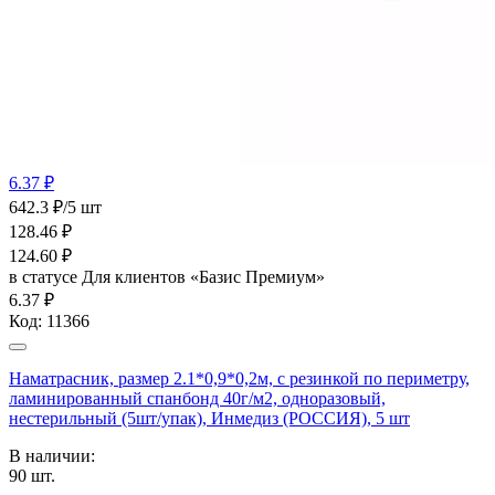
6.37 ₽
642.3 ₽/5 шт
128.46
₽
124.60
₽
в статусе
Для клиентов «Базис Премиум»
6.37 ₽
Код:
11366
Наматрасник, размер 2.1*0,9*0,2м, с резинкой по периметру,
ламинированный спанбонд 40г/м2, одноразовый,
нестерильный (5шт/упак), Инмедиз (РОССИЯ), 5 шт
В наличии:
90
шт.