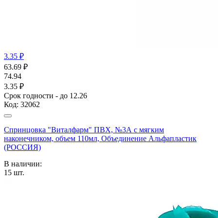
3.35 ₽
63.69
₽
74.94
3.35 ₽
Срок годности - до 12.26
Код:
32062
Спринцовка "Виталфарм" ПВХ, №3А с мягким
наконечником, объем 110мл, Объединение Альфапластик
(РОССИЯ)
В наличии:
15
шт.