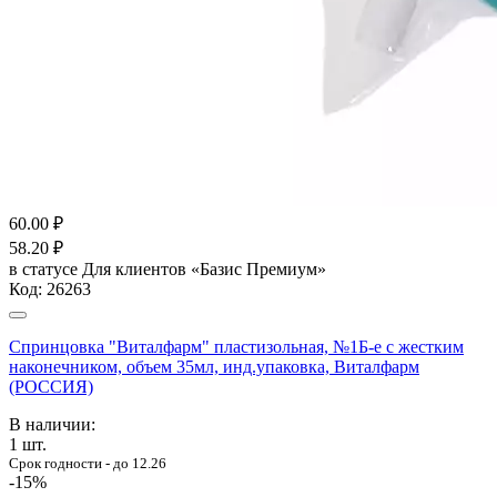
60.00
₽
58.20
₽
в статусе
Для клиентов «Базис Премиум»
Код:
26263
Спринцовка "Виталфарм" пластизольная, №1Б-е с жестким
наконечником, объем 35мл, инд.упаковка, Виталфарм
(РОССИЯ)
В наличии:
1
шт.
Срок годности - до 12.26
-15%