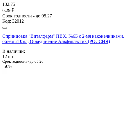
132.75
6.29 ₽
Срок годности - до 05.27
Код:
32012
Спринцовка "Виталфарм" ПВХ, №6Б с 2-мя наконечниками,
объем 210мл, Объединение Альфапластик (РОССИЯ)
В наличии:
12
шт.
Срок годности - до 06.26
-50%