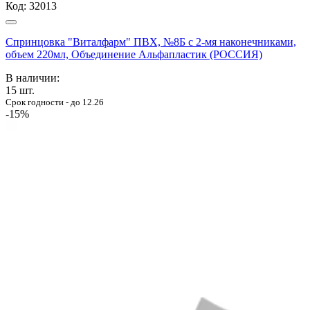
Код:
32013
Спринцовка "Виталфарм" ПВХ, №8Б с 2-мя наконечниками,
объем 220мл, Объединение Альфапластик (РОССИЯ)
В наличии:
15
шт.
Срок годности - до 12.26
-15%