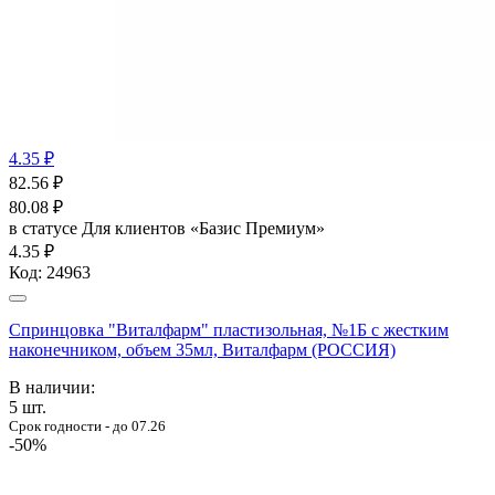
4.35 ₽
82.56
₽
80.08
₽
в статусе
Для клиентов «Базис Премиум»
4.35 ₽
Код:
24963
Спринцовка "Виталфарм" пластизольная, №1Б с жестким
наконечником, объем 35мл, Виталфарм (РОССИЯ)
В наличии:
5
шт.
Срок годности - до 07.26
-50%