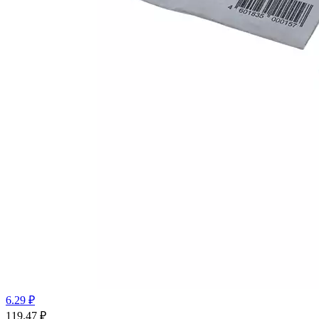
6.29 ₽
119.47
₽