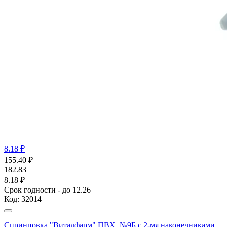
8.18 ₽
155.40
₽
182.83
8.18 ₽
Срок годности - до 12.26
Код:
32014
Спринцовка "Виталфарм" ПВХ, №9Б с 2-мя наконечниками,