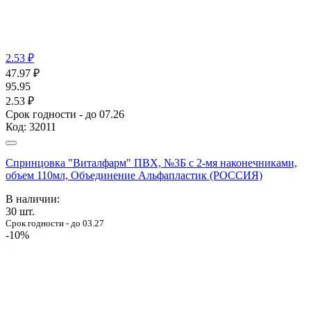
2.53 ₽
47.97
₽
95.95
2.53 ₽
Срок годности - до 07.26
Код:
32011
Спринцовка "Виталфарм" ПВХ, №3Б с 2-мя наконечниками,
объем 110мл, Объединение Альфапластик (РОССИЯ)
В наличии:
30
шт.
Срок годности - до 03.27
-10%