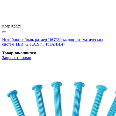
Код:
02229
Игла биопсийная, размер 16G*25см, для автоматических
систем TER, G.T.A.S.r.l (ИТАЛИЯ)
Товар закончился
Запросить
товар