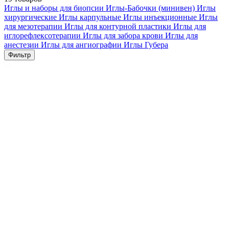
Иглы и наборы для биопсии
Иглы-Бабочки (минивен)
Иглы
хирургические
Иглы карпульные
Иглы инъекционные
Иглы
для мезотерапии
Иглы для контурной пластики
Иглы для
иглорефлексотерапии
Иглы для забора крови
Иглы для
анестезии
Иглы для ангиографии
Иглы Губера
Фильтр