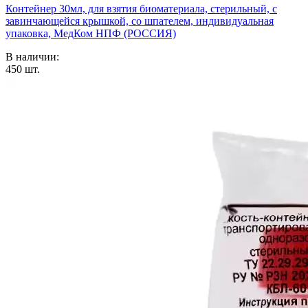
Контейнер 30мл, для взятия биоматериала, стерильный, с
завинчающейся крышкой, со шпателем, индивидуальная
упаковка, МедКом НПФ (РОССИЯ)
В наличии:
450
шт.