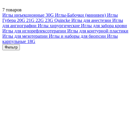
7 товаров
Иглы инъекционные
30G
Иглы-Бабочки (минивен)
Иглы
Губера
20G
21G
22G
23G
Quincke
Иглы для анестезии
Иглы
для ангиографии
Иглы хирургические
Иглы для забора крови
Иглы для иглорефлексотерапии
Иглы для контурной пластики
Иглы для мезотерапии
Иглы и наборы для биопсии
Иглы
карпульные
18G
Фильтр