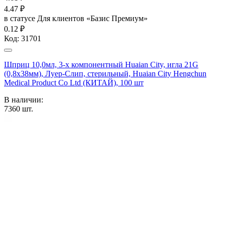
4.47
₽
в статусе
Для клиентов «Базис Премиум»
0.12 ₽
Код:
31701
Шприц 10,0мл, 3-х компонентный Huaian City, игла 21G
(0,8х38мм), Луер-Слип, стерильный, Huaian City Hengchun
Medical Product Co Ltd (КИТАЙ), 100 шт
В наличии:
7360
шт.