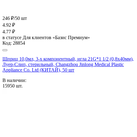
246 ₽/50 шт
4.92
₽
4.77
₽
в статусе
Для клиентов «Базис Премиум»
Код:
28854
Шприц 10,0мл, 3-х компонентный, игла 21G*1 1/2 (0,8х40мм),
Луер-Слип, стерильный, Changzhou Jinlong Medical Plastic
Appliance Co. Ltd (КИТАЙ), 50 шт
В наличии:
15950
шт.