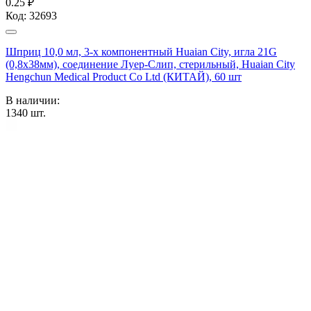
0.25 ₽
Код:
32693
Шприц 10,0 мл, 3-х компонентный Huaian City, игла 21G
(0,8х38мм), соединение Луер-Слип, стерильный, Huaian City
Hengchun Medical Product Co Ltd (КИТАЙ), 60 шт
В наличии:
1340
шт.