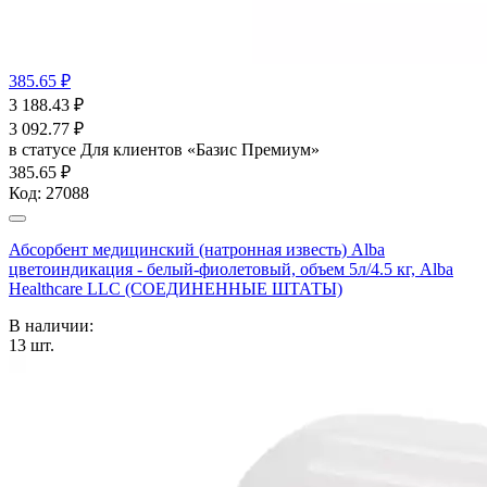
385.65 ₽
3 188.43
₽
3 092.77
₽
в статусе
Для клиентов «Базис Премиум»
385.65 ₽
Код:
27088
Абсорбент медицинский (натронная известь) Alba
цветоиндикация - белый-фиолетовый, объем 5л/4.5 кг, Alba
Healthcare LLC (СОЕДИНЕННЫЕ ШТАТЫ)
В наличии:
13
шт.