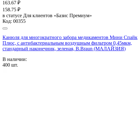
163.67
₽
158.75
₽
в статусе
Для клиентов «Базис Премиум»
Код:
00355
Канюля для многократного забора медикаментов Мини Спайк
Плюс, с антибактериальным воздушным фильтром 0,45мкм,
стандарный наконечник, зеленая, B.Braun (МАЛАЙЗИЯ)
В наличии:
400
шт.