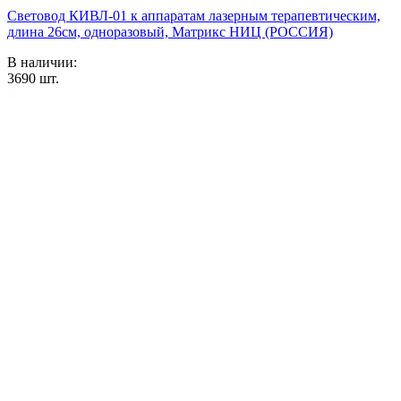
Световод КИВЛ-01 к аппаратам лазерным терапевтическим,
длина 26см, одноразовый, Матрикс НИЦ (РОССИЯ)
В наличии:
3690
шт.