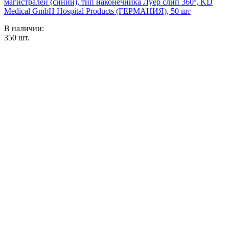
магистралей (синий), тип наконечника Луер слип 360º, KD
Medical GmbH Hospital Products (ГЕРМАНИЯ), 50 шт
В наличии:
350
шт.