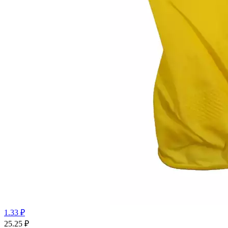
1.33 ₽
25.25
₽