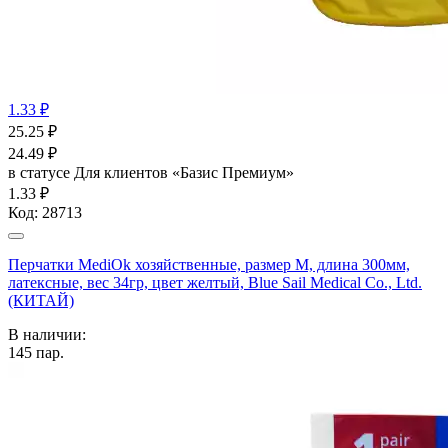
1.33 ₽
25.25
₽
24.49
₽
в статусе
Для клиентов «Базис Премиум»
1.33 ₽
Код:
28713
Перчатки MediOk хозяйственные, размер M, длина 300мм,
латексные, вес 34гр, цвет желтый, Blue Sail Medical Co., Ltd.
(КИТАЙ)
В наличии:
145
пар.