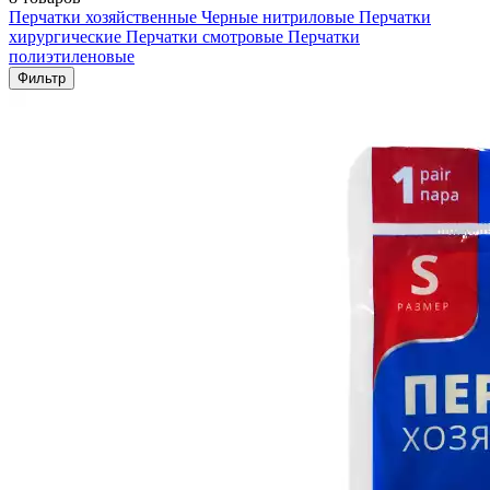
Перчатки хозяйственные
Черные нитриловые
Перчатки
хирургические
Перчатки смотровые
Перчатки
полиэтиленовые
Фильтр