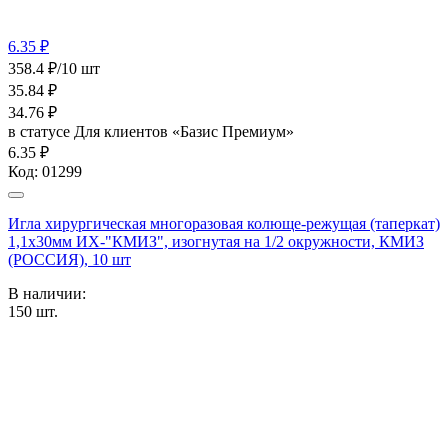
6.35 ₽
358.4 ₽/10 шт
35.84
₽
34.76
₽
в статусе
Для клиентов «Базис Премиум»
6.35 ₽
Код:
01299
Игла хирургическая многоразовая колюще-режущая (таперкат)
1,1х30мм ИХ-"КМИЗ", изогнутая на 1/2 окружности, КМИЗ
(РОССИЯ), 10 шт
В наличии:
150
шт.