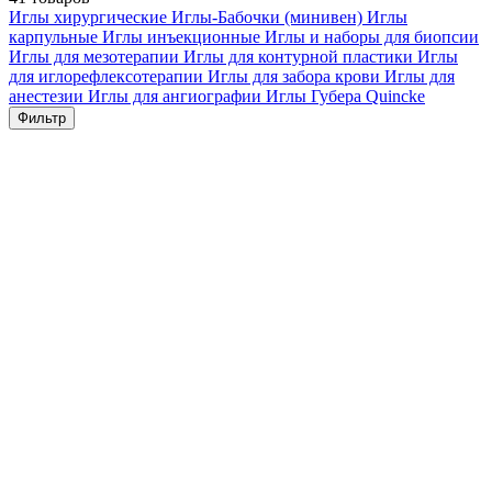
Иглы хирургические
Иглы-Бабочки (минивен)
Иглы
карпульные
Иглы инъекционные
Иглы и наборы для биопсии
Иглы для мезотерапии
Иглы для контурной пластики
Иглы
для иглорефлексотерапии
Иглы для забора крови
Иглы для
анестезии
Иглы для ангиографии
Иглы Губера
Quincke
Фильтр