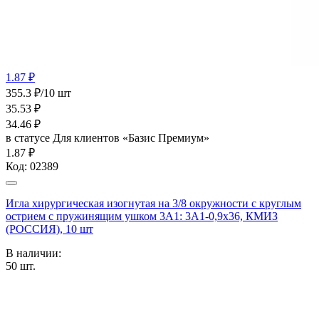
1.87 ₽
355.3 ₽/10 шт
35.53
₽
34.46
₽
в статусе
Для клиентов «Базис Премиум»
1.87 ₽
Код:
02389
Игла хирургическая изогнутая на 3/8 окружности с круглым
острием с пружинящим ушком 3А1: 3А1-0,9х36, КМИЗ
(РОССИЯ), 10 шт
В наличии:
50
шт.