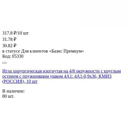
317.8 ₽/10 шт
31.78
₽
30.82
₽
в статусе
Для клиентов «Базис Премиум»
Код:
05330
Игла хирургическая изогнутая на 4/8 окружности с круглым
острием с пружинящим ушком 4А1: 4А1-0,9х36, КМИЗ
(РОССИЯ), 10 шт
В наличии:
80
шт.