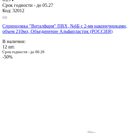
Срок годности - до 05.27
Код:
32012
Спринцовка "Виталфарм" ПВХ, №6Б с 2-мя наконечниками,
объем 210мл, Объединение Альфапластик (РОССИЯ)
В наличии:
12
шт.
Срок годности - до 06.26
-50%