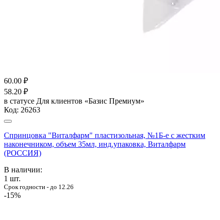
60.00
₽
58.20
₽
в статусе
Для клиентов «Базис Премиум»
Код:
26263
Спринцовка "Виталфарм" пластизольная, №1Б-е с жестким
наконечником, объем 35мл, инд.упаковка, Виталфарм
(РОССИЯ)
В наличии:
1
шт.
Срок годности - до 12.26
-15%