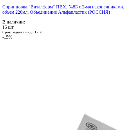
Спринцовка "Виталфарм" ПВХ, №8Б с 2-мя наконечниками,
объем 220мл, Объединение Альфапластик (РОССИЯ)
В наличии:
15
шт.
Срок годности - до 12.26
-15%