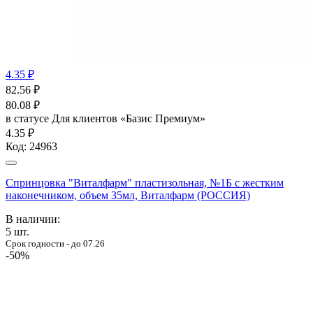
4.35 ₽
82.56
₽
80.08
₽
в статусе
Для клиентов «Базис Премиум»
4.35 ₽
Код:
24963
Спринцовка "Виталфарм" пластизольная, №1Б с жестким
наконечником, объем 35мл, Виталфарм (РОССИЯ)
В наличии:
5
шт.
Срок годности - до 07.26
-50%