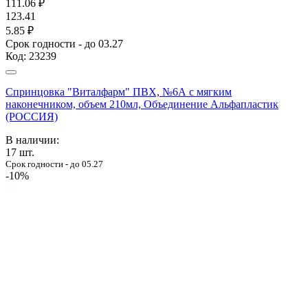
111.06
₽
123.41
5.85 ₽
Срок годности - до 03.27
Код:
23239
Спринцовка "Виталфарм" ПВХ, №6А с мягким
наконечником, объем 210мл, Объединение Альфапластик
(РОССИЯ)
В наличии:
17
шт.
Срок годности - до 05.27
-10%