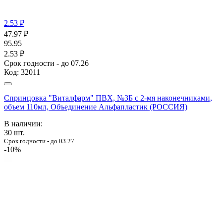
2.53 ₽
47.97
₽
95.95
2.53 ₽
Срок годности - до 07.26
Код:
32011
Спринцовка "Виталфарм" ПВХ, №3Б с 2-мя наконечниками,
объем 110мл, Объединение Альфапластик (РОССИЯ)
В наличии:
30
шт.
Срок годности - до 03.27
-10%