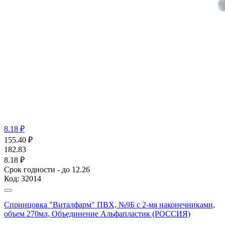
8.18 ₽
155.40
₽
182.83
8.18 ₽
Срок годности - до 12.26
Код:
32014
Спринцовка "Виталфарм" ПВХ, №9Б с 2-мя наконечниками,
объем 270мл, Объединение Альфапластик (РОССИЯ)