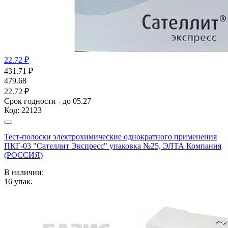
22.72 ₽
431.71
₽
479.68
22.72 ₽
Срок годности - до 05.27
Код:
22123
Тест-полоски электрохимические однократного применения
ПКГ-03 "Сателлит Экспресс" упаковка №25, ЭЛТА Компания
(РОССИЯ)
В наличии:
16
упак.