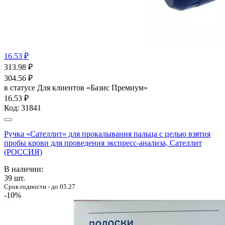
16.53 ₽
313.98
₽
304.56
₽
в статусе
Для клиентов «Базис Премиум»
16.53 ₽
Код:
31841
Ручка «Сателлит» для прокалывания пальца с целью взятия
пробы крови для проведения экспресс-анализа, Сателлит
(РОССИЯ)
В наличии:
39
шт.
Срок годности - до 05.27
-10%