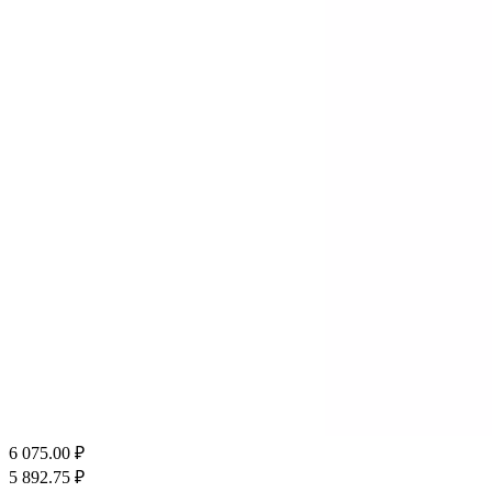
6 075.00
₽
5 892.75
₽