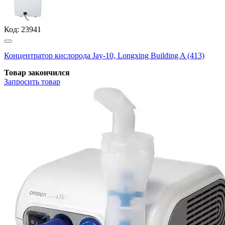
Код:
23941
Концентратор кислорода Jay-10, Longxing Building A (413)
Товар закончился
Запросить
товар