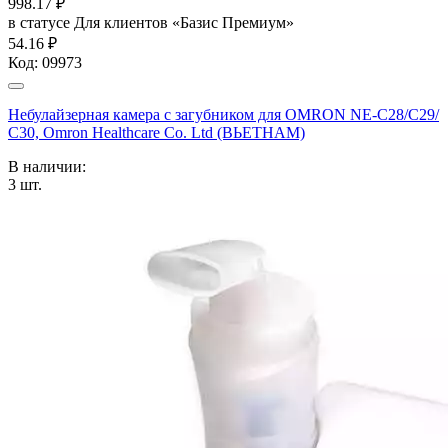
998.17
₽
в статусе
Для клиентов «Базис Премиум»
54.16 ₽
Код:
09973
Небулайзерная камера с загубником для OMRON NE-C28/С29/
С30, Omron Healthcare Co. Ltd (ВЬЕТНАМ)
В наличии:
3
шт.