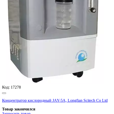
Код:
17278
Концентратор кислородный JAY-5А, Longfian Scitech Co Ltd
Товар закончился
Запросить
товар