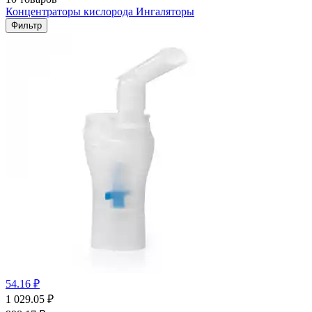
Концентраторы кислорода
Ингаляторы
Фильтр
54.16 ₽
1 029.05
₽