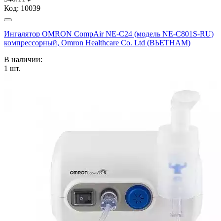
Код:
10039
Ингалятор OMRON CompAir NE-C24 (модель NE-C801S-RU)
компрессорный, Omron Healthcare Co. Ltd (ВЬЕТНАМ)
В наличии:
1
шт.