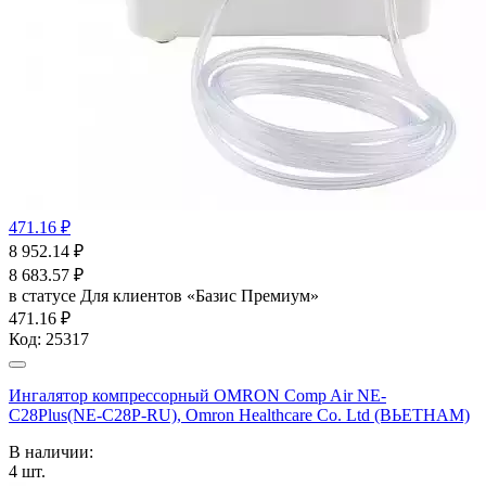
471.16 ₽
8 952.14
₽
8 683.57
₽
в статусе
Для клиентов «Базис Премиум»
471.16 ₽
Код:
25317
Ингалятор компрессорный OMRON Comp Air NE-
C28Plus(NE-C28P-RU), Omron Healthcare Co. Ltd (ВЬЕТНАМ)
В наличии:
4
шт.