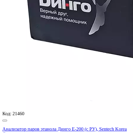
Код:
21460
Анализатор паров этанола Динго Е-200 (с РУ), Sentech Korea