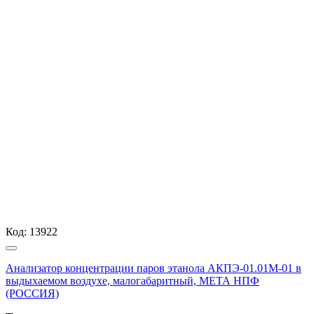
Код:
13922
Анализатор концентрации паров этанола АКПЭ-01.01М-01 в
выдыхаемом воздухе, малогабаритный, МЕТА НПФ
(РОССИЯ)