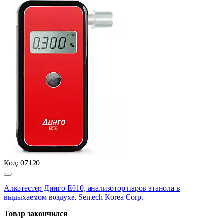
Код:
07120
Алкотестер Динго Е010, анализотор паров этанола в
выдыхаемом воздухе, Sentech Korea Corp.
Товар закончился