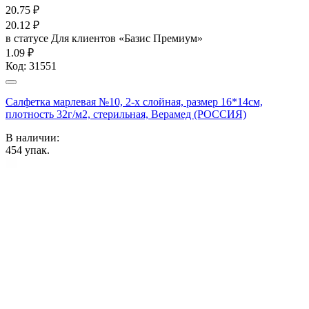
20.75
₽
20.12
₽
в статусе
Для клиентов «Базис Премиум»
1.09 ₽
Код:
31551
Салфетка марлевая №10, 2-х слойная, размер 16*14см,
плотность 32г/м2, стерильная, Верамед (РОССИЯ)
В наличии:
454
упак.