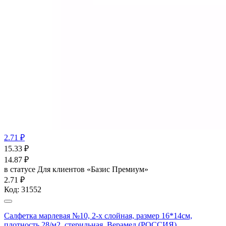
2.71 ₽
15.33
₽
14.87
₽
в статусе
Для клиентов «Базис Премиум»
2.71 ₽
Код:
31552
Салфетка марлевая №10, 2-х слойная, размер 16*14см,
плотность 28/м2, стерильная, Верамед (РОССИЯ)