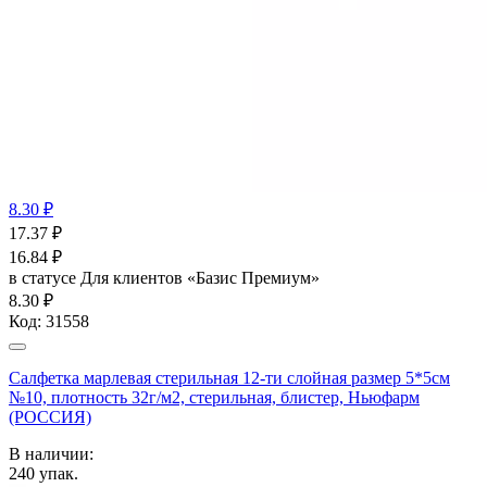
8.30 ₽
17.37
₽
16.84
₽
в статусе
Для клиентов «Базис Премиум»
8.30 ₽
Код:
31558
Салфетка марлевая стерильная 12-ти слойная размер 5*5см
№10, плотность 32г/м2, стерильная, блистер, Ньюфарм
(РОССИЯ)
В наличии:
240
упак.