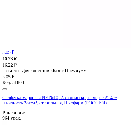
3.05 ₽
16.73
₽
16.22
₽
в статусе
Для клиентов «Базис Премиум»
3.05 ₽
Код:
31803
Салфетка марлевая NF №10, 2-х слойная, размер 16*14см,
плотность 28г/м2, стерильная, Ньюфарм (РОССИЯ)
В наличии:
964
упак.