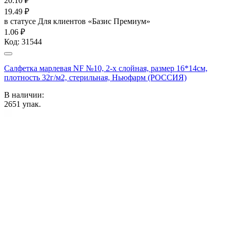
20.10
₽
19.49
₽
в статусе
Для клиентов «Базис Премиум»
1.06 ₽
Код:
31544
Салфетка марлевая NF №10, 2-х слойная, размер 16*14см,
плотность 32г/м2, стерильная, Ньюфарм (РОССИЯ)
В наличии:
2651
упак.