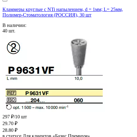
Кламмеры круглые с NTi напылением, d = 1мм; L= 25мм,
Полимер-Стоматология (РОССИЯ), 30 шт
В наличии:
40
шт.
297 ₽/10 шт
29.70
₽
28.80
₽
в статусе
Для клиентов «Базис Премиум»