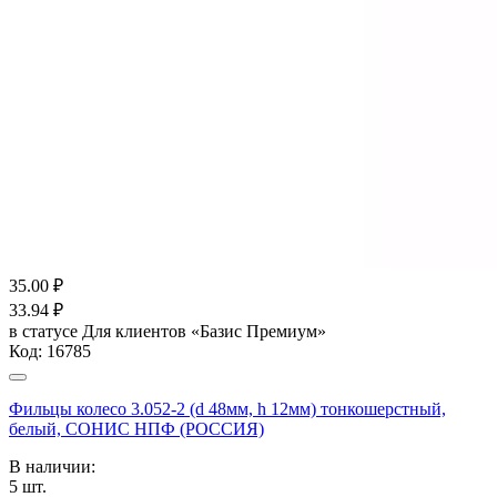
35.00
₽
33.94
₽
в статусе
Для клиентов «Базис Премиум»
Код:
16785
Фильцы колесо 3.052-2 (d 48мм, h 12мм) тонкошерстный,
белый, СОНИС НПФ (РОССИЯ)
В наличии:
5
шт.