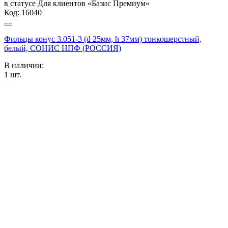
в статусе
Для клиентов «Базис Премиум»
Код:
16040
Фильцы конус 3.051-3 (d 25мм, h 37мм) тонкошерстный,
белый, СОНИС НПФ (РОССИЯ)
В наличии:
1
шт.