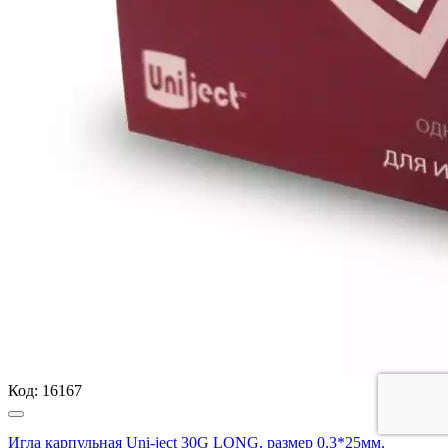
Код:
16167
Игла карпульная Uni-ject 30G LONG, размер 0,3*25мм,