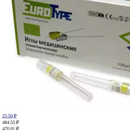
25.50 ₽
484.55
₽
470.01
₽