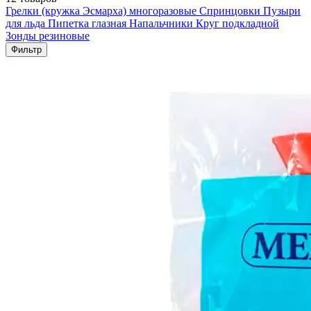
Грелки (кружка Эсмарха) многоразовые
Спринцовки
Пузыри
для льда
Пипетка глазная
Напальчники
Круг подкладной
Зонды резиновые
Фильтр