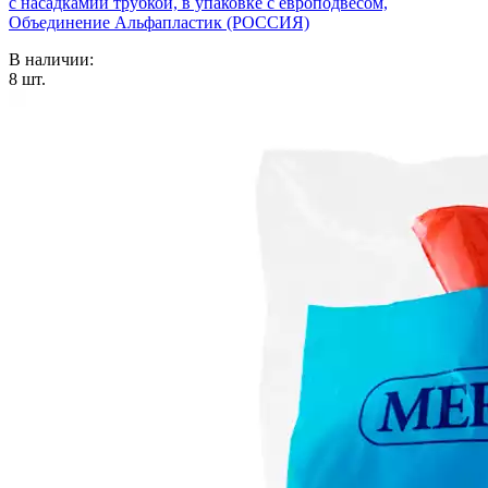
с насадкамии трубкой, в упаковке с европодвесом,
Объединение Альфапластик (РОССИЯ)
В наличии:
8
шт.