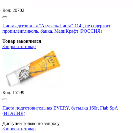
Код:
20702
Паста адгезивная "Акугель-Паста" 114г, не содержит
пропиленгликоль, банка, МедиКрафт (РОССИЯ)
Товар закончился
Запросить
товар
Код:
15599
Паста подготовительная EVERY, бутылка 160г, Fiab SpA
(ИТАЛИЯ)
Доступен только по запросу
Запросить
товар