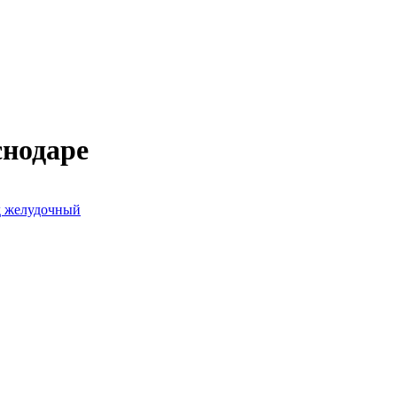
снодаре
д желудочный