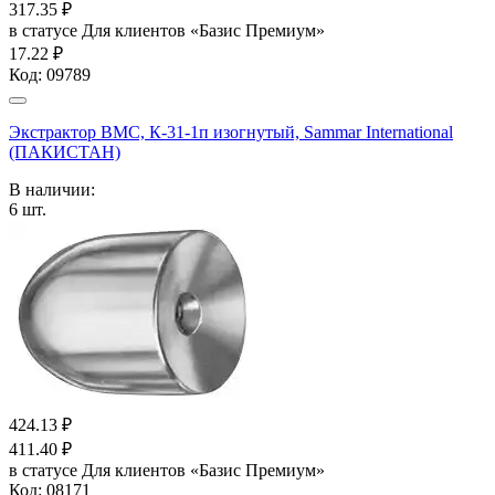
317.35
₽
в статусе
Для клиентов «Базис Премиум»
17.22 ₽
Код:
09789
Экстрактор ВМС, К-31-1п изогнутый, Sammar International
(ПАКИСТАН)
В наличии:
6
шт.
424.13
₽
411.40
₽
в статусе
Для клиентов «Базис Премиум»
Код:
08171