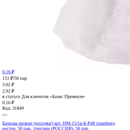
0.16 ₽
151 ₽/50 пар
3.02
₽
2.92
₽
в статусе
Для клиентов «Базис Премиум»
0.16 ₽
Код:
31849
Бахилы низкие (носочки) арт. НМ-15/1р-Б-Р48 спанбонд
нестер, 50 пар, Элегрин (РОССИЯ), 50 пар