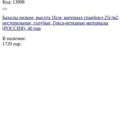
Код:
13998
Бахилы низкие, высота 16см, материал спанбонд 25г/м2,
нестерильные, голубые, Гекса-нетканые материалы
(РОССИЯ), 40 пар
В наличии:
1720
пар.