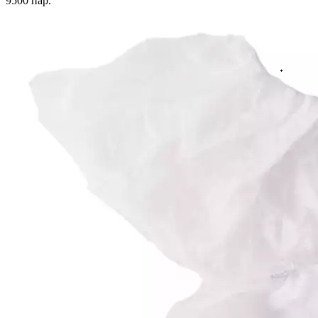
9500
пар.