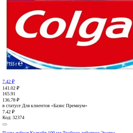
7.42 ₽
141.02
₽
165.91
136.78
₽
в статусе
Для клиентов «Базис Премиум»
7.42 ₽
Код:
32374
Паста зубная Колгейт 100 мл Тройное действие Экстра