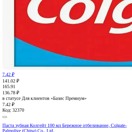
7.42 ₽
141.02
₽
165.91
136.78
₽
в статусе
Для клиентов «Базис Премиум»
7.42 ₽
Код:
32370
Паста зубная Колгейт 100 мл Бережное отбеливание, Colgate-
Palmolive (China) Co., Ltd.