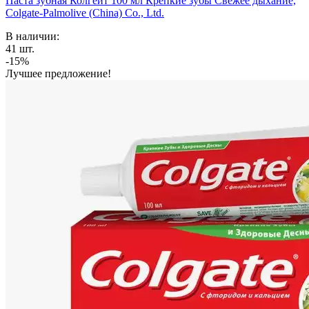
Паста зубная Колгейт 100 мл Крепкие зубы Свежее дыхание,
Colgate-Palmolive (China) Co., Ltd.
В наличии:
41
шт.
-15%
Лучшее предложение!