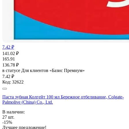
7.42 ₽
141.02
₽
165.91
136.78
₽
в статусе
Для клиентов «Базис Премиум»
7.42 ₽
Код:
32622
Паста зубная Колгейт 100 мл Бережное отбеливание, Colgate-
Palmolive (China) Co., Ltd.
В наличии:
27
шт.
-15%
Лучшее предложение!