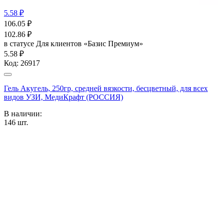
5.58 ₽
106.05
₽
102.86
₽
в статусе
Для клиентов «Базис Премиум»
5.58 ₽
Код:
26917
Гель Акугель, 250гр, средней вязкости, бесцветный, для всех
видов УЗИ, МедиКрафт (РОССИЯ)
В наличии:
146
шт.