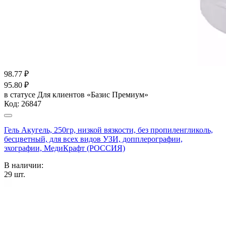
98.77
₽
95.80
₽
в статусе
Для клиентов «Базис Премиум»
Код:
26847
Гель Акугель, 250гр, низкой вязкости, без пропиленгликоль,
бесцветный, для всех видов УЗИ, допплерографии,
эхографии, МедиКрафт (РОССИЯ)
В наличии:
29
шт.