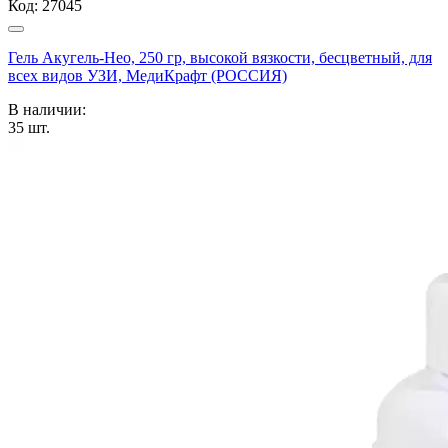
Код:
27045
Гель Акугель-Нео, 250 гр, высокой вязкости, бесцветный, для
всех видов УЗИ, МедиКрафт (РОССИЯ)
В наличии:
35
шт.