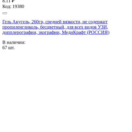
8.11 ₽
Код:
19380
Гель Акугель, 260гр, средней вязкости, не содержит
пропиленгликоль, бесцветный, для всех видов УЗИ,
допплерографии, эхографии, МедиКрафт (РОССИЯ)
В наличии:
67
шт.