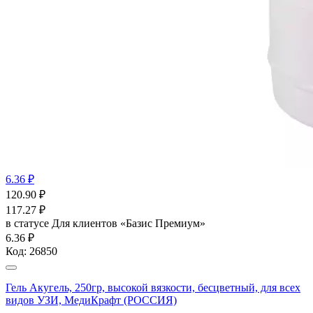
6.36 ₽
120.90
₽
117.27
₽
в статусе
Для клиентов «Базис Премиум»
6.36 ₽
Код:
26850
Гель Акугель, 250гр, высокой вязкости, бесцветный, для всех
видов УЗИ, МедиКрафт (РОССИЯ)