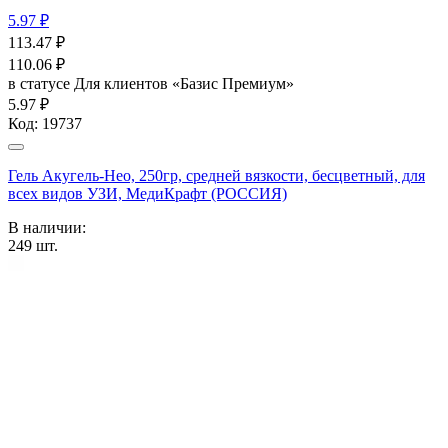
5.97 ₽
113.47
₽
110.06
₽
в статусе
Для клиентов «Базис Премиум»
5.97 ₽
Код:
19737
Гель Акугель-Нео, 250гр, средней вязкости, бесцветный, для
всех видов УЗИ, МедиКрафт (РОССИЯ)
В наличии:
249
шт.