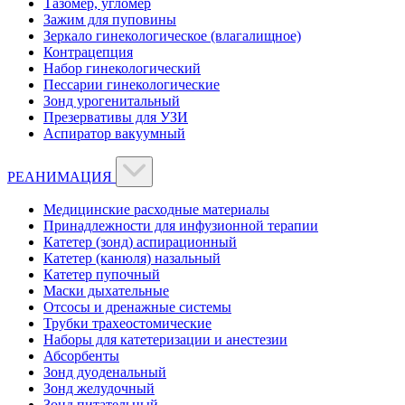
Тазомер, угломер
Зажим для пуповины
Зеркало гинекологическое (влагалищное)
Контрацепция
Набор гинекологический
Пессарии гинекологические
Зонд урогенитальный
Презервативы для УЗИ
Аспиратор вакуумный
РЕАНИМАЦИЯ
Медицинские расходные материалы
Принадлежности для инфузионной терапии
Катетер (зонд) аспирационный
Катетер (канюля) назальный
Катетер пупочный
Маски дыхательные
Отсосы и дренажные системы
Трубки трахеостомические
Наборы для катетеризации и анестезии
Абсорбенты
Зонд дуоденальный
Зонд желудочный
Зонд питательный