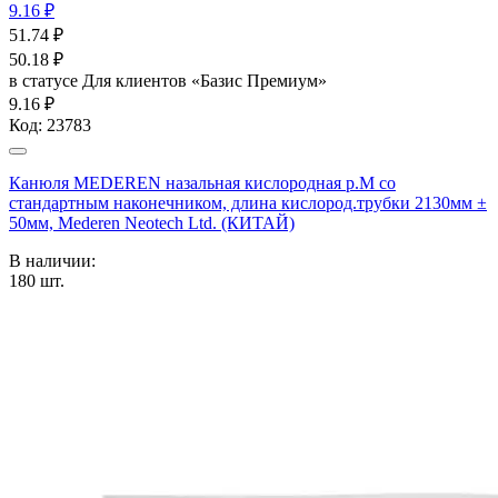
9.16 ₽
51.74
₽
50.18
₽
в статусе
Для клиентов «Базис Премиум»
9.16 ₽
Код:
23783
Канюля MEDEREN назальная кислородная р.М со
стандартным наконечником, длина кислород.трубки 2130мм ±
50мм, Mederen Neotech Ltd. (КИТАЙ)
В наличии:
180
шт.