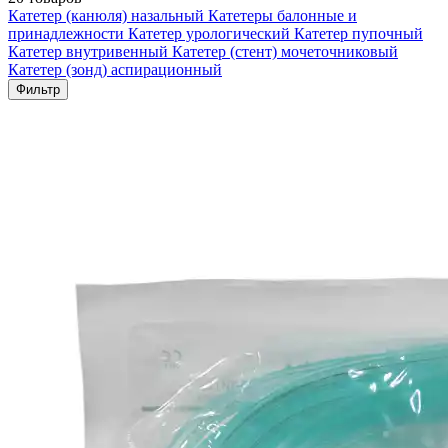
Катетер (канюля) назальный
Катетеры балонные и
принадлежности
Катетер урологический
Катетер пупочный
Катетер внутривенный
Катетер (стент) мочеточниковый
Катетер (зонд) аспирационный
Фильтр