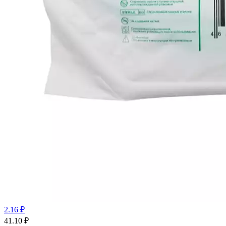
2.16 ₽
41.10
₽