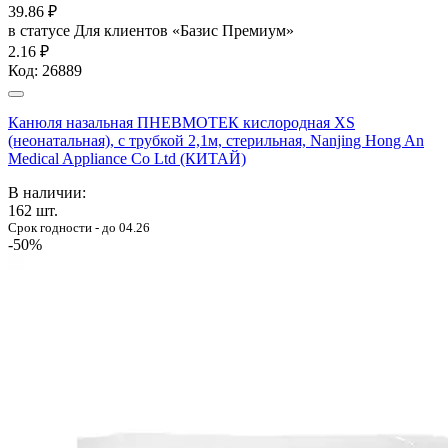
39.86
₽
в статусе
Для клиентов «Базис Премиум»
2.16 ₽
Код:
26889
Канюля назальная ПНЕВМОТЕК кислородная XS
(неонатальная), с трубкой 2,1м, стерильная, Nanjing Hong An
Medical Appliance Co Ltd (КИТАЙ)
В наличии:
162
шт.
Срок годности - до 04.26
-50%