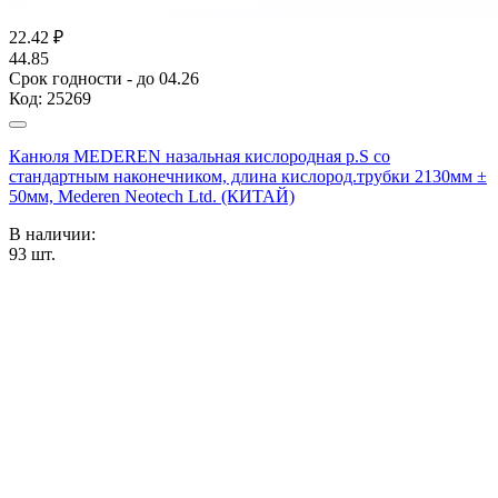
22.42
₽
44.85
Срок годности - до 04.26
Код:
25269
Канюля MEDEREN назальная кислородная р.S со
стандартным наконечником, длина кислород.трубки 2130мм ±
50мм, Mederen Neotech Ltd. (КИТАЙ)
В наличии:
93
шт.