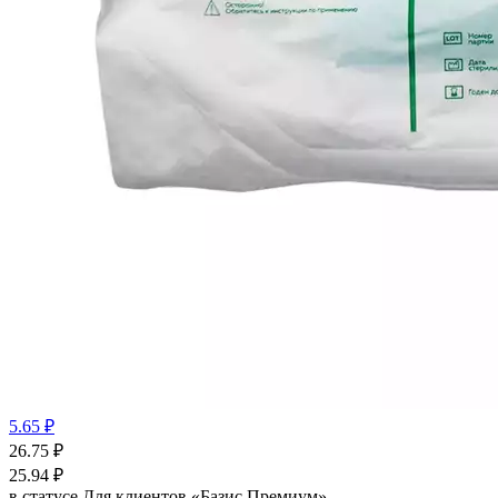
5.65 ₽
26.75
₽
25.94
₽
в статусе
Для клиентов «Базис Премиум»