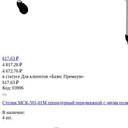
617.63 ₽
4 817.28
₽
4 672.76
₽
в статусе
Для клиентов «Базис Премиум»
617.63 ₽
Код:
03996
Столик МСК-501-01М процедурный передвижной с двумя полка
В наличии:
4
шт.