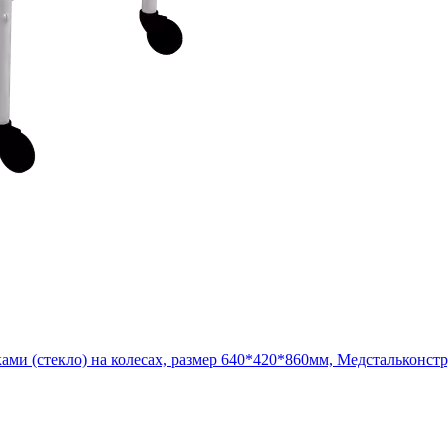
ми (стекло) на колесах, размер 640*420*860мм, Медстальконс