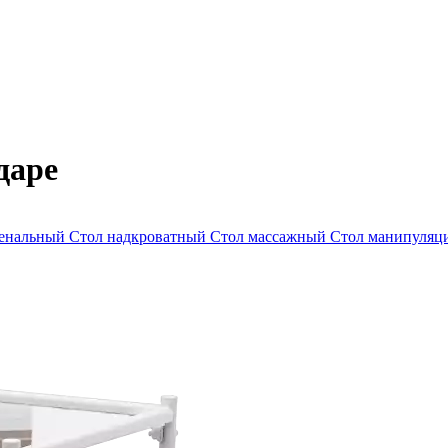
даре
ленальный
Стол надкроватный
Стол массажный
Стол манипуля