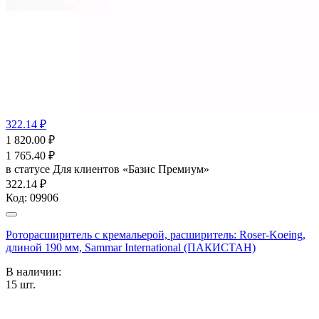
322.14 ₽
1 820.00
₽
1 765.40
₽
в статусе
Для клиентов «Базис Премиум»
322.14 ₽
Код:
09906
Роторасширитель с кремальерой, расширитель: Roser-Koeing,
длиной 190 мм, Sammar International (ПАКИСТАН)
В наличии:
15
шт.