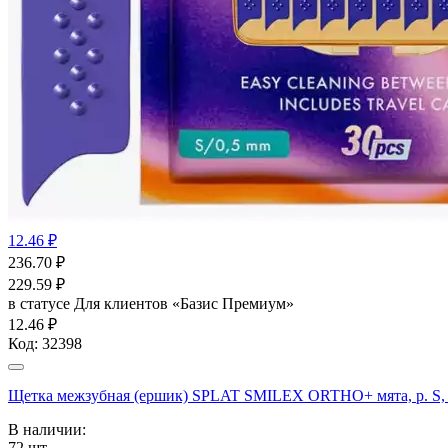
12.46 ₽
236.70
₽
229.59
₽
в статусе
Для клиентов «Базис Премиум»
12.46 ₽
Код:
32398
Щетка межзубная (ершик) SPLAT SMILEX ORTHO+ мята, р. 
В наличии:
72
шт.