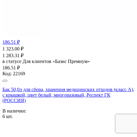
186.51 ₽
1 323.00
₽
1 283.31
₽
в статусе
Для клиентов «Базис Премиум»
186.51 ₽
Код:
22169
Бак 50,0л для сбора, хранения медицинских отходов (класс А),
с крышкой, цвет белый, многоразовый, Респект ГК
(РОССИЯ)
В наличии:
6
шт.