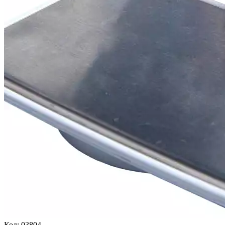
Код:
03804