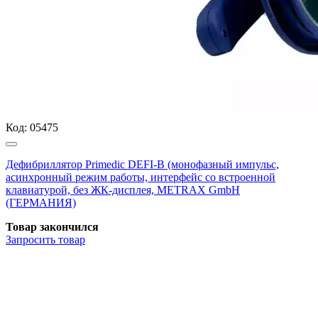
Код:
05475
Дефибриллятор Primedic DEFI-B (монофазный импульс,
асинхронный режим работы, интерфейс со встроенной
клавиатурой, без ЖК-дисплея, METRAX GmbH
(ГЕРМАНИЯ)
Товар закончился
Запросить
товар