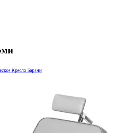
рми
еское
Кресло Барани