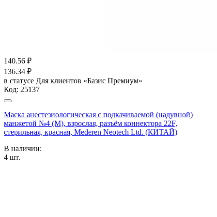
140.56
₽
136.34
₽
в статусе
Для клиентов «Базис Премиум»
Код:
25137
Маска анестезиологическая с подкачиваемой (надувной)
манжетой №4 (M), взрослая, разъём коннектора 22F,
стерильная, красная, Mederen Neotech Ltd. (КИТАЙ)
В наличии:
4
шт.