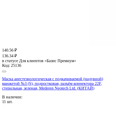
140.56
₽
136.34
₽
в статусе
Для клиентов «Базис Премиум»
Код:
25136
Маска анестезиологическая с подкачиваемой (надувной)
манжетой №3 (S), подростковая, разъём коннектора 22F,
стерильная, зеленая, Mederen Neotech Ltd. (КИТАЙ)
В наличии:
11
шт.