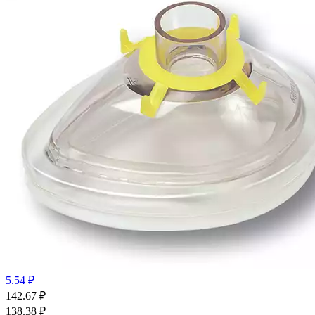
5.54 ₽
142.67
₽
138.38
₽