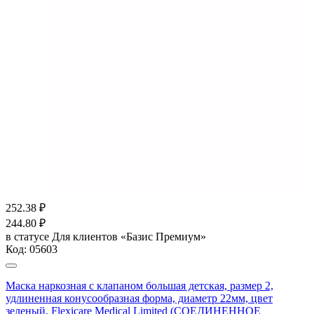
252.38
₽
244.80
₽
в статусе
Для клиентов «Базис Премиум»
Код:
05603
Маска наркозная с клапаном большая детская, размер 2,
удлиненная конусообразная форма, диаметр 22мм, цвет
зеленый, Flexicare Medical Limited (СОЕДИНЕННОЕ