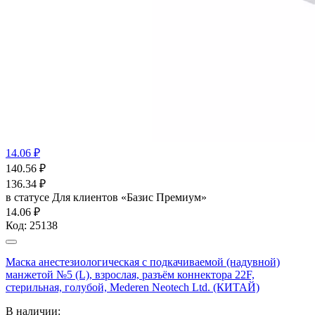
14.06 ₽
140.56
₽
136.34
₽
в статусе
Для клиентов «Базис Премиум»
14.06 ₽
Код:
25138
Маска анестезиологическая с подкачиваемой (надувной)
манжетой №5 (L), взрослая, разъём коннектора 22F,
стерильная, голубой, Mederen Neotech Ltd. (КИТАЙ)
В наличии: