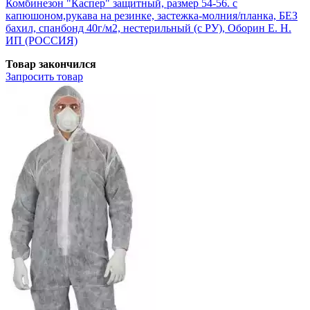
Комбинезон "Каспер" защитный, размер 54-56. с
капюшоном,рукава на резинке, застежка-молния/планка, БЕЗ
бахил, спанбонд 40г/м2, нестерильный (с РУ), Оборин Е. Н.
ИП (РОССИЯ)
Товар закончился
Запросить
товар