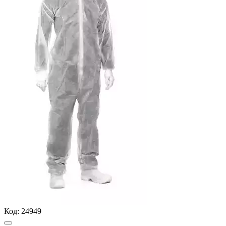
Код:
24949