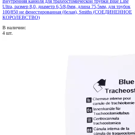
Внутренняя канюля для трахеостомической трубки Blue Line
Ultra, размер 8,0, диаметр 6,5/8,0мм, длина 75,5мм, для трубок
100/850 не фенестированная (белая), Smiths (СОЕДИНЕННОЕ
КОРОЛЕВСТВО)
В наличии:
4
шт.