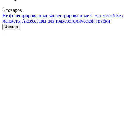
6 товаров
Не фенестрированные
Фенестрированные
С манжетой
Без
манжеты
Аксессуары для трахеостомической трубки
Фильтр