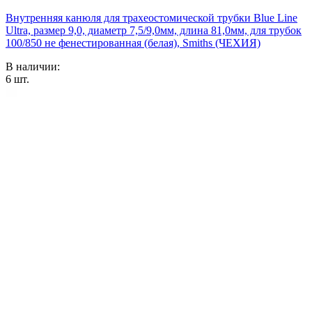
Внутренняя канюля для трахеостомической трубки Blue Line
Ultra, размер 9,0, диаметр 7,5/9,0мм, длина 81,0мм, для трубок
100/850 не фенестированная (белая), Smiths (ЧЕХИЯ)
В наличии:
6
шт.