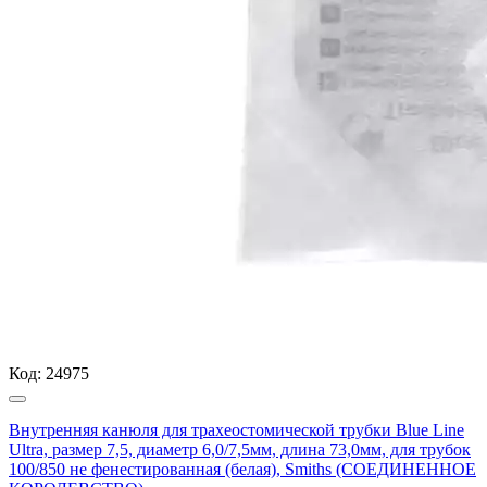
Код:
24975
Внутренняя канюля для трахеостомической трубки Blue Line
Ultra, размер 7,5, диаметр 6,0/7,5мм, длина 73,0мм, для трубок
100/850 не фенестированная (белая), Smiths (СОЕДИНЕННОЕ