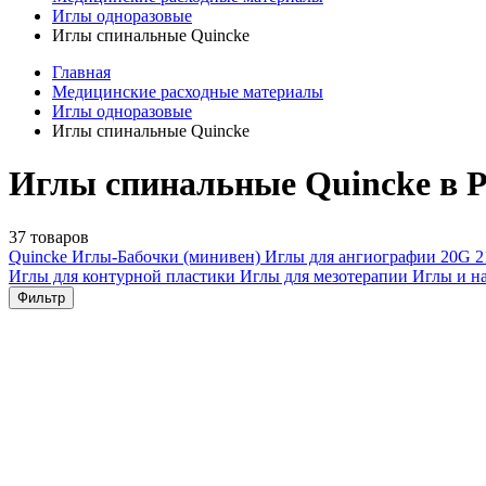
Иглы одноразовые
Иглы спинальные Quincke
Главная
Медицинские расходные материалы
Иглы одноразовые
Иглы спинальные Quincke
Иглы спинальные Quincke в Р
37 товаров
Quincke
Иглы-Бабочки (минивен)
Иглы для ангиографии
20G
Иглы для контурной пластики
Иглы для мезотерапии
Иглы и н
Фильтр