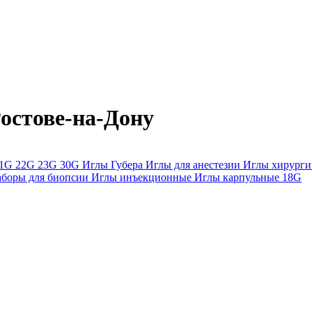
остове-на-Дону
21G
22G
23G
30G
Иглы Губера
Иглы для анестезии
Иглы хирурги
аборы для биопсии
Иглы инъекционные
Иглы карпульные
18G