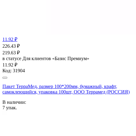
11.92 ₽
226.43
₽
219.63
₽
в статусе
Для клиентов «Базис Премиум»
11.92 ₽
Код:
31904
Пакет ТерраМед, размер 100*200мм, бумажный, крафт,
самоклеющийся, упаковка 100шт, ООО Террамед (РОССИЯ)
В наличии:
7
упак.