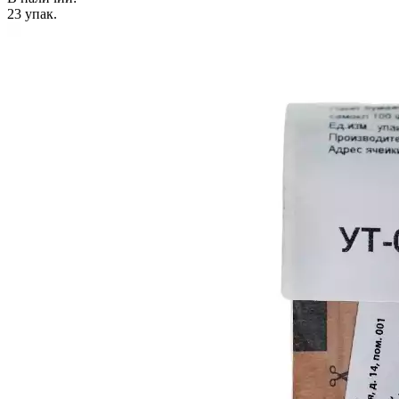
23
упак.