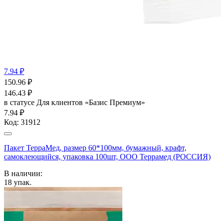
7.94 ₽
150.96
₽
146.43
₽
в статусе
Для клиентов «Базис Премиум»
7.94 ₽
Код:
31912
Пакет ТерраМед, размер 60*100мм, бумажный, крафт,
самоклеющийся, упаковка 100шт, ООО Террамед (РОССИЯ)
В наличии:
18
упак.