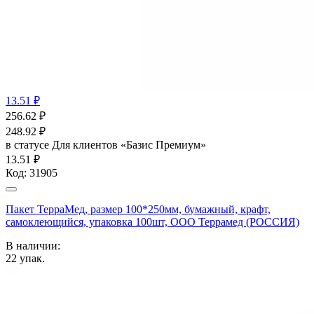
13.51 ₽
256.62
₽
248.92
₽
в статусе
Для клиентов «Базис Премиум»
13.51 ₽
Код:
31905
Пакет ТерраМед, размер 100*250мм, бумажный, крафт,
самоклеющийся, упаковка 100шт, ООО Террамед (РОССИЯ)
В наличии:
22
упак.