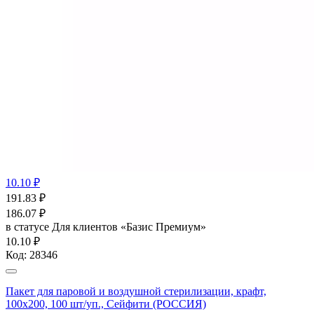
10.10 ₽
191.83
₽
186.07
₽
в статусе
Для клиентов «Базис Премиум»
10.10 ₽
Код:
28346
Пакет для паровой и воздушной стерилизации, крафт,
100x200, 100 шт/уп., Сейфити (РОССИЯ)