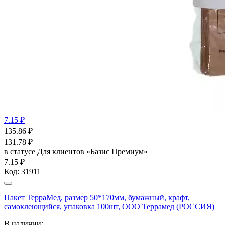
7.15 ₽
135.86
₽
131.78
₽
в статусе
Для клиентов «Базис Премиум»
7.15 ₽
Код:
31911
Пакет ТерраМед, размер 50*170мм, бумажный, крафт,
самоклеющийся, упаковка 100шт, ООО Террамед (РОССИЯ)
В наличии: