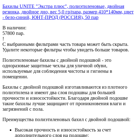
Бахилы UNITE "Экстра плюс", полиэтиленовые, двойная
резинка, двойное дно, вес 5,0 гр/пара, размер 410*140мм, цвет
- бело-синий, ЮНТ-ПРОД (РОССИЯ), 50 пар
В наличии:
57800
пар.
!
С выбранными фильтрами часть товара может быть скрыта.
Удалите некоторые фильтры чтобы увидеть больше товаров.
Полиэтиленовые бахилы с двойной подошвой - это
одноразовые защитные чехлы для уличной обуви,
используемые для соблюдения чистоты и гигиены в
помещении.
Бахилы с двойной подошвой изготавливаются из плотного
полиэтилена и имеют два слоя подошвы для большей
прочности и износостойкости. Благодаря двойной подошве
такие бахилы лучше защищают от проникновения влаги и
загрязнений с пола.
Преимущества полиэтиленовых бахил с двойной подошвой:
Высокая прочность и износостойкость за счет
дополнительного слоя на подошве;