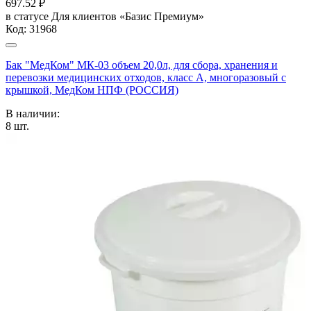
697.52
₽
в статусе
Для клиентов «Базис Премиум»
Код:
31968
Бак "МедКом" МК-03 объем 20,0л, для сбора, хранения и
перевозки медицинских отходов, класс А, многоразовый с
крышкой, МедКом НПФ (РОССИЯ)
В наличии:
8
шт.