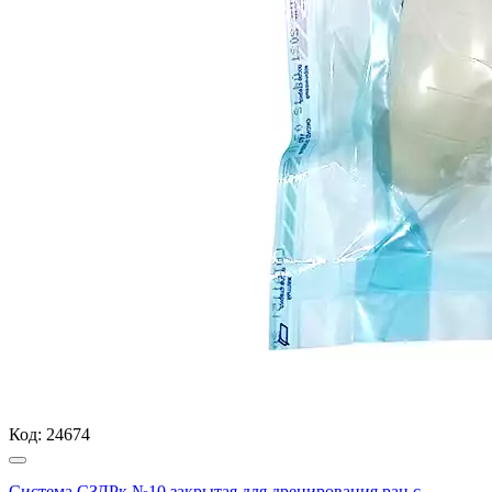
Код:
24674
Система СЗДРк №10 закрытая для дренирования ран с