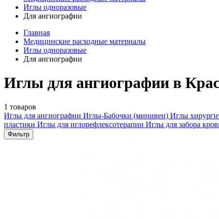
Иглы одноразовые
Для ангиографии
Главная
Медицинские расходные материалы
Иглы одноразовые
Для ангиографии
Иглы для ангиографии в Кра
1 товаров
Иглы для ангиографии
Иглы-Бабочки (минивен)
Иглы хирурги
пластики
Иглы для иглорефлексотерапии
Иглы для забора кро
Фильтр