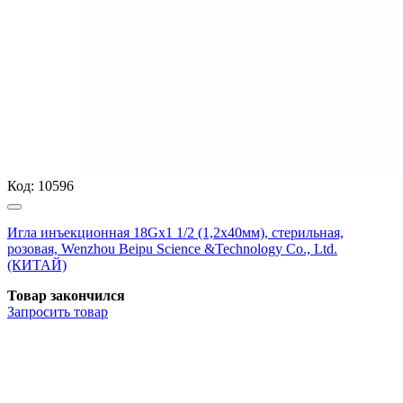
Код:
10596
Игла инъекционная 18Gх1 1/2 (1,2х40мм), стерильная,
розовая, Wenzhou Beipu Science &Technology Co., Ltd.
(КИТАЙ)
Товар закончился
Запросить
товар