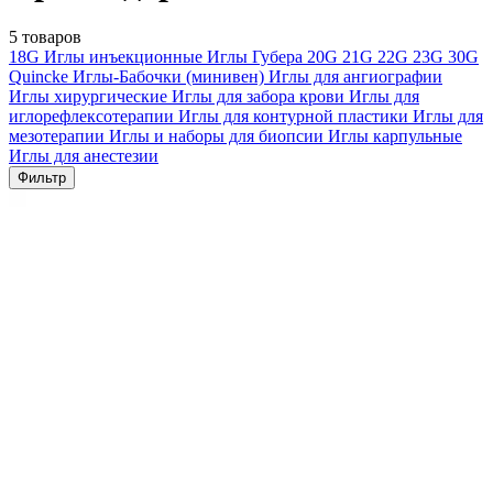
5 товаров
18G
Иглы инъекционные
Иглы Губера
20G
21G
22G
23G
30G
Quincke
Иглы-Бабочки (минивен)
Иглы для ангиографии
Иглы хирургические
Иглы для забора крови
Иглы для
иглорефлексотерапии
Иглы для контурной пластики
Иглы для
мезотерапии
Иглы и наборы для биопсии
Иглы карпульные
Иглы для анестезии
Фильтр